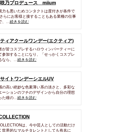
咲乃プロデュース miium
視力も悪いためコンタクトは度付きが条件で
 さらにお客様と接することもある業種の仕事
で、…
続きを読む
ティアクールワンデー(エクティア)
者が皆コスプレするハロウィンパーティーに
て参加することになり、「せっかくコスプレ
るなら、…
続きを読む
サイトワンデーシエルUV
感の高い絶妙な色素薄い系の淡さと、多彩な
エーションのフチのデザインから自分の理想
った瞳の…
続きを読む
 COLLECTION
 COLLECTIONは、今や芸人としての活動だけ
く世界的なマルチタレントとしても有名に