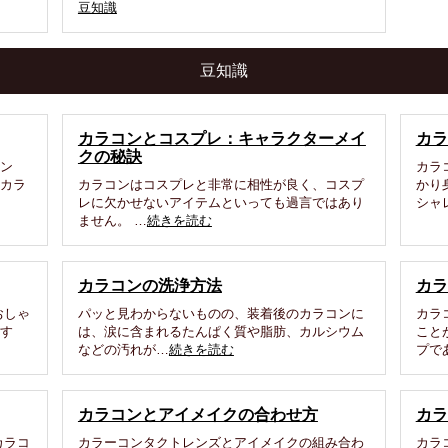
豆知識
豆知識
カラコンとコスプレ：キャラクターメイ
カラ
クの秘訣
ミン
カラ
。カラ
カラコンはコスプレと非常に相性が良く、コスプ
かり
レに欠かせないアイテムといっても過言ではあり
シャ
ません。 …
続きを読む
カラコンの洗浄方法
カラ
おしゃ
パッと見わからないものの、装着後のカラコンに
カラ
ます
は、涙に含まれるたんぱく質や脂肪、カルシウム
こと
などの汚れが…
続きを読む
プで
カラコンとアイメイクの合わせ方
カラ
カラコ
カラーコンタクトレンズとアイメイクの組み合わ
カラ