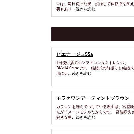
ンは、毎日使った後、洗浄して保存液を変
要もあり…
続きを読む
ピエナージュ55a
1日使い捨てのソフトコンタクトレンズ、
DIA:14.0mmです。 結婚式の前撮りと結婚
用にナ…
続きを読む
モラクワンデー ティントブラウン
カラコンを好んでつけている理由は、宮脇
んがイメージモデルだからです。 宮脇咲良
好きな事…
続きを読む