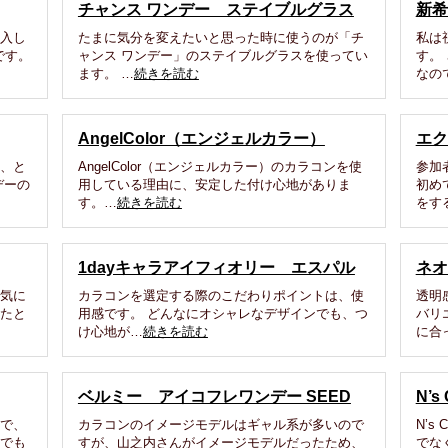
チャンス ワンデー ステイブルグラス
新希
購入し
たまに気分を変えたいと思った時に使うのが「チ
私は
です。
ャンス ワンデー」のステイブルグラスを使ってい
す。
ます。 …
続きを読む
なの
AngelColor（エンジェルカラー）
エク
と、と
AngelColor（エンジェルカラー）のカラコンを使
参加
デーの
用している理由に、安定した付け心地がありま
初め
す。…
続きを読む
をす
1dayキャラアイフィオリー エスパル
ネオ
一気に
カラコンを選定する際のこだわりポイントは、使
透明
ったと
用感です。 どんなにオシャレなデザインでも、つ
バリ
け心地が…
続きを読む
に合
ベルミー アイコフレワンデー SEED
N’s
富で、
カラコンのイメージモデルはギャル系が多いので
N’s
中でも
すが、山之内さんがイメージモデルだったため、
でな