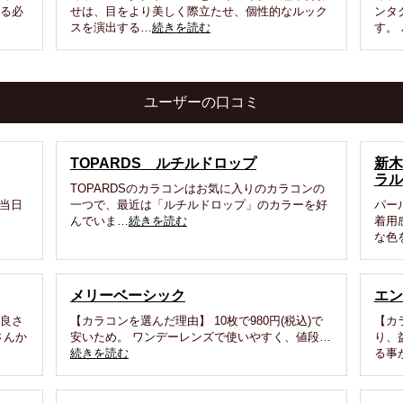
える必
せは、目をより美しく際立たせ、個性的なルック
ンタ
スを演出する…
続きを読む
す。
ユーザーの口コミ
TOPARDS ルチルドロップ
新木
ラル
TOPARDSのカラコンはお気に入りのカラコンの
式当日
一つで、最近は「ルチルドロップ」のカラーを好
パー
んでいま…
続きを読む
着用
な色
メリーベーシック
エン
咲良さ
【カラコンを選んだ理由】 10枚で980円(税込)で
【カ
さんか
安いため。 ワンデーレンズで使いやすく、値段…
り、
続きを読む
る事