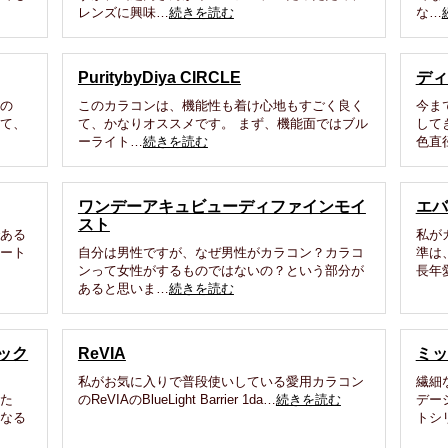
レンズに興味…
続きを読む
な…
PuritybyDiya CIRCLE
ディ
その
このカラコンは、機能性も着け心地もすごく良く
今ま
って、
て、かなりオススメです。 まず、機能面ではブル
して
ーライト…
続きを読む
色直
ワンデーアキュビューディファインモイ
エバ
スト
である
私が
ポート
自分は男性ですが、なぜ男性がカラコン？カラコ
準は
ンって女性がするものではないの？という部分が
長年
あると思いま…
続きを読む
ック
ReVIA
ミッ
私がお気に入りで普段使いしている愛用カラコン
繊細
した
のReVIAのBlueLight Barrier 1da…
続きを読む
デー
になる
トシ