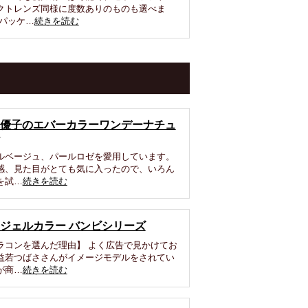
クトレンズ同様に度数ありのものも選べま
 パッケ…
続きを読む
優子のエバーカラーワンデーナチュ
ルベージュ、パールロゼを愛用しています。
感、見た目がとても気に入ったので、いろん
を試…
続きを読む
ジェルカラー バンビシリーズ
ラコンを選んだ理由】 よく広告で見かけてお
益若つばささんがイメージモデルをされてい
が商…
続きを読む